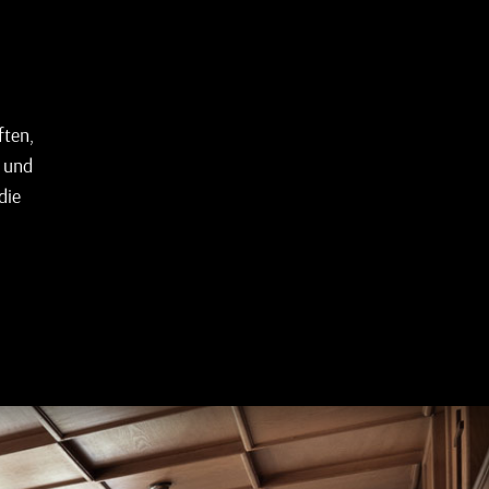
ften,
e und
die