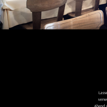
Lass
verwö
Abend z