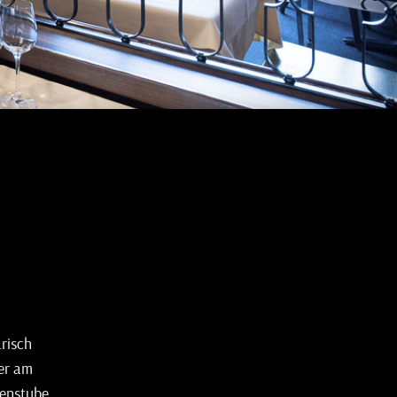
risch
der am
zenstube